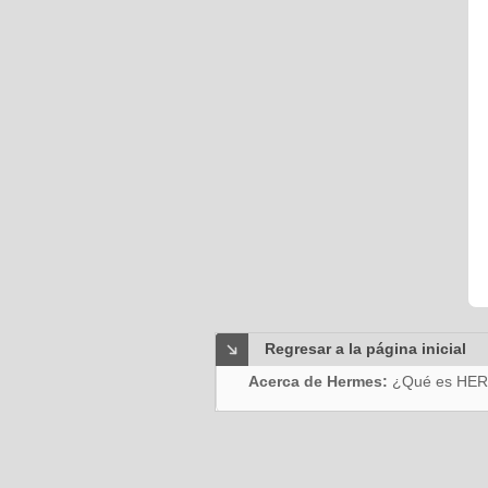
Regresar a la página inicial
Acerca de Hermes:
¿Qué es HE