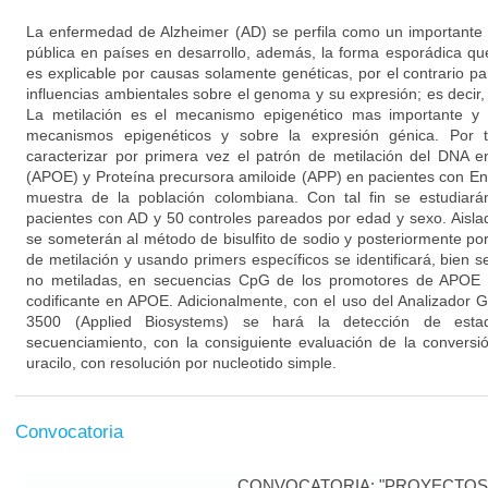
La enfermedad de Alzheimer (AD) se perfila como un importante 
pública en países en desarrollo, además, la forma esporádica q
es explicable por causas solamente genéticas, por el contrario p
influencias ambientales sobre el genoma y su expresión; es decir
La metilación es el mecanismo epigenético mas importante y e
mecanismos epigenéticos y sobre la expresión génica. Por t
caracterizar por primera vez el patrón de metilación del DNA e
(APOE) y Proteína precursora amiloide (APP) en pacientes con E
muestra de la población colombiana. Con tal fin se estudia
pacientes con AD y 50 controles pareados por edad y sexo. Aisl
se someterán al método de bisulfito de sodio y posteriormente p
de metilación y usando primers específicos se identificará, bien s
no metiladas, en secuencias CpG de los promotores de APOE 
codificante en APOE. Adicionalmente, con el uso del Analizador
3500 (Applied Biosystems) se hará la detección de esta
secuenciamiento, con la consiguiente evaluación de la conversi
uracilo, con resolución por nucleotido simple.
Convocatoria
CONVOCATORIA: "PROYECTOS 