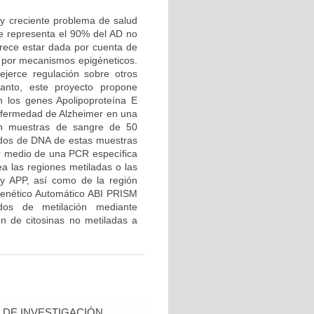
y creciente problema de salud
ue representa el 90% del AD no
arece estar dada por cuenta de
, por mecanismos epigéneticos.
jerce regulación sobre otros
anto, este proyecto propone
n los genes Apolipoproteína E
nfermedad de Alzheimer en una
rán muestras de sangre de 50
ados de DNA de estas muestras
or medio de una PCR específica
ea las regiones metiladas o las
y APP, así como de la región
 Genético Automático ABI PRISM
dos de metilación mediante
ón de citosinas no metiladas a
DE INVESTIGACIÓN,