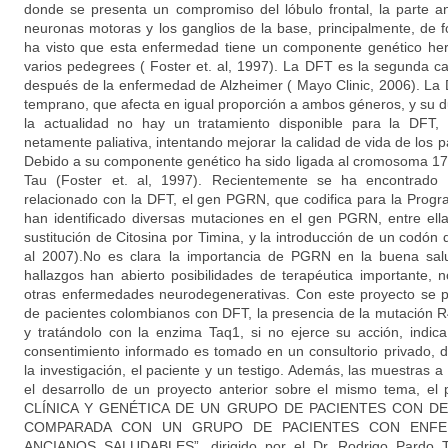
donde se presenta un compromiso del lóbulo frontal, la parte ant
neuronas motoras y los ganglios de la base, principalmente, de 
ha visto que esta enfermedad tiene un componente genético her
varios pedegrees ( Foster et. al, 1997). La DFT es la segunda
después de la enfermedad de Alzheimer ( Mayo Clinic, 2006). La
temprano, que afecta en igual proporción a ambos géneros, y su 
la actualidad no hay un tratamiento disponible para la DFT, 
netamente paliativa, intentando mejorar la calidad de vida de los p
Debido a su componente genético ha sido ligada al cromosoma 17,
Tau (Foster et. al, 1997). Recientemente se ha encontrad
relacionado con la DFT, el gen PGRN, que codifica para la Progra
han identificado diversas mutaciones en el gen PGRN, entre el
sustitución de Citosina por Timina, y la introducción de un codón
al 2007).No es clara la importancia de PGRN en la buena salu
hallazgos han abierto posibilidades de terapéutica importante, 
otras enfermedades neurodegenerativas. Con este proyecto se p
de pacientes colombianos con DFT, la presencia de la mutación R
y tratándolo con la enzima Taq1, si no ejerce su acción, indic
consentimiento informado es tomado en un consultorio privado, d
la investigación, el paciente y un testigo. Además, las muestras 
el desarrollo de un proyecto anterior sobre el mismo tema, 
CLÍNICA Y GENÉTICA DE UN GRUPO DE PACIENTES CON 
COMPARADA CON UN GRUPO DE PACIENTES CON ENFE
ANCIANOS SALUDABLES”, dirigido por el Dr. Rodrigo Pardo Tu