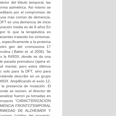
erior del lóbulo temporal, las
forma asimétrica. Así mismo se
editario por el compromiso de
 causa más común de demencia,
 DFT es una demencia de inicio
duración media es de 8 años En
por lo que la terapéutica es
acientes tratando los síntomas.
 específicamente a la proteína
o otro gen del cromosoma 17
nulina ( Baker et. al 2006). Se
las la R493X, donde se da una
 de parada prematuro (spina et.
d mental, pero estos últimos
no solo para la DFT, sino para
retende describir en un grupo
493X. Amplificando el exón 12,
a la presencia de mutación. El
onde se reúnen, el director de
a analizar fueron ya tomadas en
el proyecto “CARACTERIZACIÓN
DEMENCIA FRONTOTEMPORAL
RMEDAD DE ALZHEIMER Y
rriago (código del proyecto: