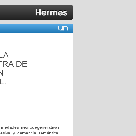
LA
TRA DE
N
L.
rmedades neurodegenerativas
resiva y demencia semántica,