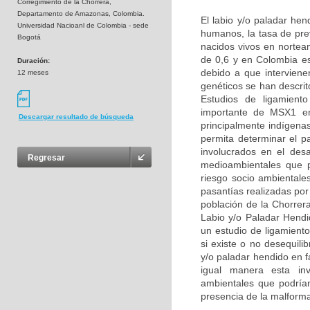
Corregimiento de la Chorrera,
Departamento de Amazonas, Colombia.
El labio y/o paladar he
Universidad Nacioanl de Colombia - sede
humanos, la tasa de pre
Bogotá
nacidos vivos en nortea
de 0,6 y en Colombia e
Duración:
debido a que interviene
12 meses
genéticos se han descri
Estudios de ligamient
importante de MSX1 en 
Descargar resultado de búsqueda
principalmente indígena
permita determinar el p
involucrados en el des
Regresar
medioambientales que p
riesgo socio ambientale
pasantías realizadas por
población de la Chorrer
Labio y/o Paladar Hend
un estudio de ligamient
si existe o no desequil
y/o paladar hendido en 
igual manera esta inve
ambientales que podrían 
presencia de la malform