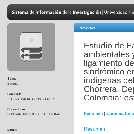
Proyectos
Estudio de Fa
ambientales 
ligamiento de
sindrómico e
indígenas del
Sede:
Bogotá
Chorrera, D
Facultad:
Colombia: es
2- FACULTAD DE ODONTOLOGÍA
Dependencia:
Resumen
|
Convocatoria
2- DEPARTAMENTO DE SALUD ORAL
Resumen
Lugar: