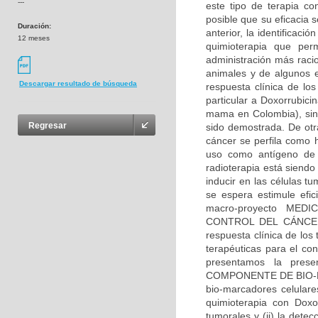
---
este tipo de terapia co
posible que su eficacia s
Duración:
anterior, la identificac
12 meses
quimioterapia que per
administración más racio
animales y de algunos e
Descargar resultado de búsqueda
respuesta clínica de los
particular a Doxorrubici
mama en Colombia), sin
Regresar
sido demostrada. De otra
cáncer se perfila como 
uso como antígeno de c
radioterapia está siend
inducir en las células 
se espera estimule efi
macro-proyecto ME
CONTROL DEL CÁNCER E
respuesta clínica de los
terapéuticas para el co
presentamos la prese
COMPONENTE DE BIO-MAR
bio-marcadores celular
quimioterapia con Doxor
tumorales y (ii) la detec