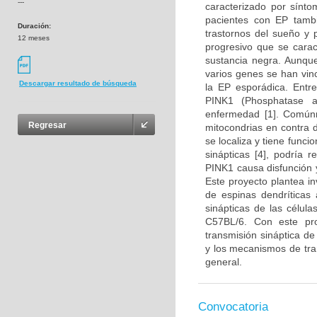
---
caracterizado por sínto
pacientes con EP tambi
Duración:
trastornos del sueño y 
12 meses
progresivo que se carac
sustancia negra. Aunqu
varios genes se han vin
Descargar resultado de búsqueda
la EP esporádica. Entr
PINK1 (Phosphatase a
enfermedad [1]. Comúnm
Regresar
mitocondrias en contra 
se localiza y tiene funci
sinápticas [4], podría r
PINK1 causa disfunción 
Este proyecto plantea in
de espinas dendríticas 
sinápticas de las célul
C57BL/6. Con este pr
transmisión sináptica d
y los mecanismos de tra
general.
Convocatoria