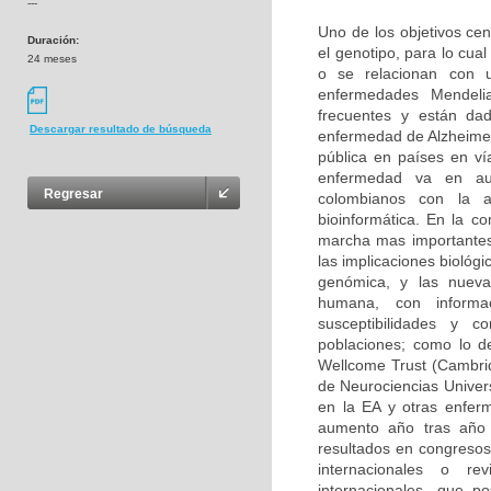
---
Uno de los objetivos cen
Duración:
el genotipo, para lo cu
24 meses
o se relacionan con u
enfermedades Mendeli
frecuentes y están da
Descargar resultado de búsqueda
enfermedad de Alzheimer
pública en países en ví
enfermedad va en aum
Regresar
colombianos con la 
bioinformática. En la c
marcha mas importantes
las implicaciones biológ
genómica, y las nuevas
humana, con informa
susceptibilidades y 
poblaciones; como lo d
Wellcome Trust (Cambri
de Neurociencias Univer
en la EA y otras enfer
aumento año tras año 
resultados en congresos 
internacionales o rev
internacionales, que p