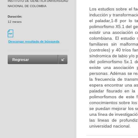
INSTITUTO DE GENETICA UNIVERSIDAD
NACIONAL DE COLOMBIA
Los estudios sobre el fa
inducción y transformaci
Duración:
el paladar,1-8 por lo t
12 meses
polimorfismo X5.1 del g
existir una asociación 
colombiana. El estudio
Descargar resultado de búsqueda
familiares sin malform
(controles) y 40 tríos f
síndromica de labio y/o p
Regresar
del polimorfismo 5x.1 d
existe una asociación p
personas. Adémas se real
la frecuencia de transm
espera encontrar una aso
paladar fisurado en la
polimorfismos de este 
conocimientos sobre los 
se puedan mejorar los se
una línea de investigaci
las lineas de profund
universidad nacional.