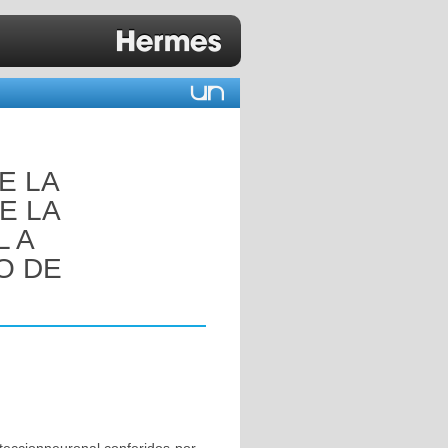
E LA
E LA
L A
O DE