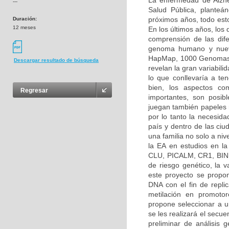
La enfermedad de Alzh
---
Salud Pública, planteá
próximos años, todo esto
Duración:
12 meses
En los últimos años, los
comprensión de las dif
genoma humano y nuevo
HapMap, 1000 Genomas, 
Descargar resultado de búsqueda
revelan la gran variabilid
lo que conllevaría a ten
bien, los aspectos co
Regresar
importantes, son posibl
juegan también papeles 
por lo tanto la necesida
país y dentro de las ciu
una familia no solo a ni
la EA en estudios en l
CLU, PICALM, CR1, BIN1
de riesgo genético, la
este proyecto se propon
DNA con el fin de repli
metilación en promoto
propone seleccionar a un
se les realizará el secu
preliminar de análisis