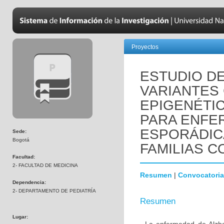
Proyectos
ESTUDIO D
VARIANTES
EPIGENÉTI
PARA ENFE
ESPORÁDIC
Sede:
Bogotá
FAMILIAS C
Facultad:
2- FACULTAD DE MEDICINA
Resumen
|
Convocatoria
Dependencia:
2- DEPARTAMENTO DE PEDIATRÍA
Resumen
Lugar: