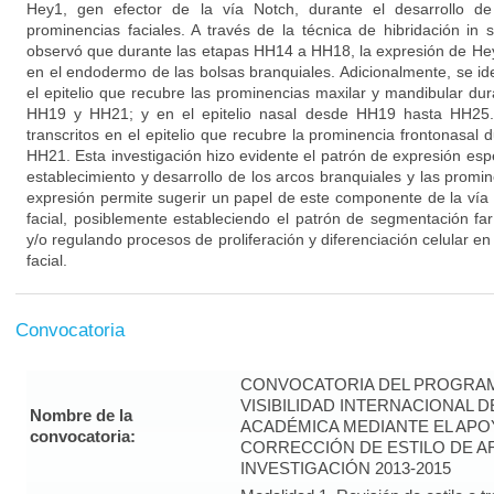
Hey1, gen efector de la vía Notch, durante el desarrollo de
prominencias faciales. A través de la técnica de hibridación in 
observó que durante las etapas HH14 a HH18, la expresión de He
en el endodermo de las bolsas branquiales. Adicionalmente, se ide
el epitelio que recubre las prominencias maxilar y mandibular dur
HH19 y HH21; y en el epitelio nasal desde HH19 hasta HH25. 
transcritos en el epitelio que recubre la prominencia frontonasal d
HH21. Esta investigación hizo evidente el patrón de expresión esp
establecimiento y desarrollo de los arcos branquiales y las promin
expresión permite sugerir un papel de este componente de la vía
facial, posiblemente estableciendo el patrón de segmentación f
y/o regulando procesos de proliferación y diferenciación celular en 
facial.
Convocatoria
CONVOCATORIA DEL PROGRAM
VISIBILIDAD INTERNACIONAL 
Nombre de la
ACADÉMICA MEDIANTE EL APO
convocatoria:
CORRECCIÓN DE ESTILO DE A
INVESTIGACIÓN 2013-2015