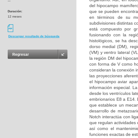
---
del hipocampo mamífero
que se pueden encontrar
Duración:
12 meses
en términos de su mor
subdivisiones distintas 
está compuesto por g
fusionando con la regi
Descargar resultado de búsqueda
histológicos, se ha desc
dorso medial (DM), regió
(VM) y ventro lateral (V
Regresar
la región DM del hipoca
con forma de V como ho
consideran la conexión i
las proyecciones aferen
el hipocampo aviar apa
información especial. L
desde los ventrículos la
embrionarios E8 a E14. D
que establece un mecani
desarrollo de metazoari
Notch interactúa con li
que regulan actividades c
así como el mantenimie
funciones exactas de est