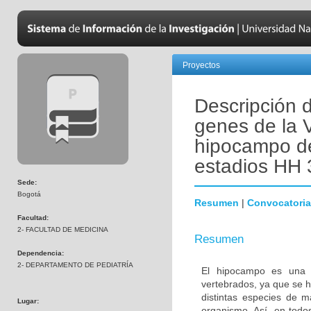
Proyectos
Descripción 
genes de la V
hipocampo de 
estadios HH 
Sede:
Bogotá
Resumen
|
Convocatoria
Facultad:
2- FACULTAD DE MEDICINA
Resumen
Dependencia:
2- DEPARTAMENTO DE PEDIATRÍA
El hipocampo es una es
vertebrados, ya que se h
distintas especies de m
Lugar:
organismo. Así, en todo