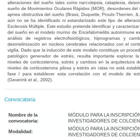
alteraciones del sueño tales como narcolepsia, cataplexia, des
sueño de Movimientos Oculares Rápidos (MOR), desordenes del r
apnea obstructiva del sueño (Brass, Duquette, Proulx-Therrien, 
aún no se ha identificado ni estandarizado este tipo de altera
Esclerosis Múltiple. Este estudio pretende identificar y caracterizar
del sueño en el modelo murino de Encefalomielitis autoinmune ex
análisis de registros electrofisiológicos, hipnogramas y cam
desmielinización en núcleos cerebrales relacionados con el con
vigilia. Dado que la inducción de este modelo constituye un proced
patológico generador de estrés, resulta importante explorar la
niveles de corticosterona, estrés y cambios en la arquitectura d
niveles de corticosterona pilosa y estrés en ratas no está estab
fase I para establecer esta correlación con el modelo de est
(Geverink et al., 2002).
Convocatoria
Nombre de la
MÓDULO PARA LA INSCRIPCIÓ
convocatoria:
INVESTIGADORES DE COLCIENC
MÓDULO PARA LA INSCRIPCIÓ
Modalidad:
INVESTIGADORES DE COLCIENC