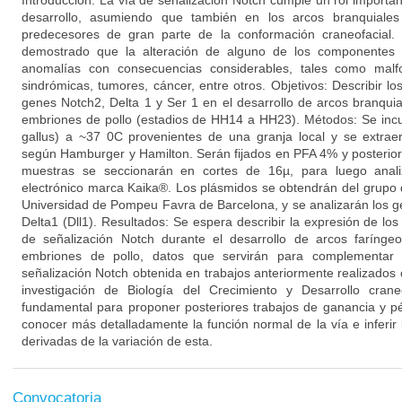
Introducción: La vía de señalización Notch cumple un rol importan
desarrollo, asumiendo que también en los arcos branquiales 
predecesores de gran parte de la conformación craneofacial. 
demostrado que la alteración de alguno de los componentes 
anomalías con consecuencias considerables, tales como malf
sindrómicas, tumores, cáncer, entre otros. Objetivos: Describir l
genes Notch2, Delta 1 y Ser 1 en el desarrollo de arcos branquia
embriones de pollo (estadios de HH14 a HH23). Métodos: Se incu
gallus) a ~37 0C provenientes de una granja local y se extraer
según Hamburger y Hamilton. Serán fijados en PFA 4% y posteriorm
muestras se seccionarán en cortes de 16µ, para luego anali
electrónico marca Kaika®. Los plásmidos se obtendrán del grupo d
Universidad de Pompeu Favra de Barcelona, y se analizarán los g
Delta1 (Dll1). Resultados: Se espera describir la expresión de lo
de señalización Notch durante el desarrollo de arcos farínge
embriones de pollo, datos que servirán para complementar 
señalización Notch obtenida en trabajos anteriormente realizados 
investigación de Biología del Crecimiento y Desarrollo cran
fundamental para proponer posteriores trabajos de ganancia y pé
conocer más detalladamente la función normal de la vía e inferir 
derivadas de la variación de esta.
Convocatoria