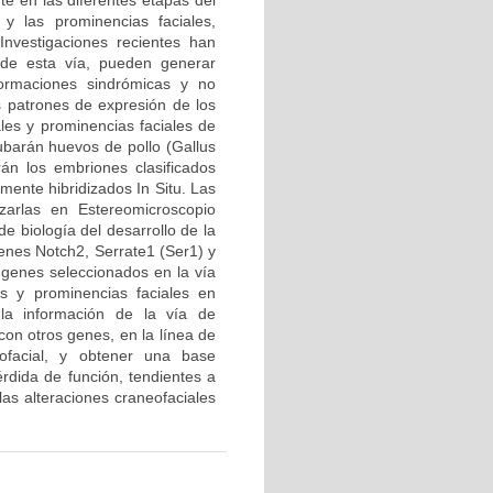
te en las diferentes etapas del
y las prominencias faciales,
Investigaciones recientes han
de esta vía, pueden generar
ormaciones sindrómicas y no
os patrones de expresión de los
les y prominencias faciales de
barán huevos de pollo (Gallus
án los embriones clasificados
ente hibridizados In Situ. Las
zarlas en Estereomicroscopio
e biología del desarrollo de la
enes Notch2, Serrate1 (Ser1) y
s genes seleccionados en la vía
os y prominencias faciales en
la información de la vía de
con otros genes, en la línea de
eofacial, y obtener una base
rdida de función, tendientes a
las alteraciones craneofaciales