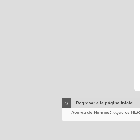
Regresar a la página inicial
Acerca de Hermes:
¿Qué es HE