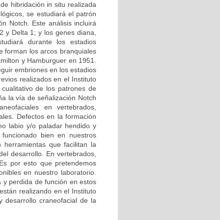
de hibridación in situ realizada
lógicos, se estudiará el patrón
n Notch. Este análisis incluirá
2 y Delta 1; y los genes diana,
diará durante los estadios
 forman los arcos branquiales
 Hamilton y Hamburguer en 1951.
guir embriones en los estadios
vios realizados en el Instituto
cualitativo de los patrones de
a la vía de señalización Notch
neofaciales en vertebrados,
ales. Defectos en la formación
o labio y/o paladar hendido y
 funcionado bien en nuestros
herramientas que facilitan la
del desarrollo. En vertebrados,
. Es por esto que pretendemos
nibles en nuestro laboratorio.
a y perdida de función en estos
stán realizando en el Instituto
y desarrollo craneofacial de la