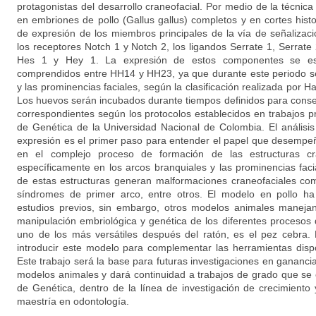
protagonistas del desarrollo craneofacial. Por medio de la técnica 
en embriones de pollo (Gallus gallus) completos y en cortes histo
de expresión de los miembros principales de la vía de señalizació
los receptores Notch 1 y Notch 2, los ligandos Serrate 1, Serrate 
Hes 1 y Hey 1. La expresión de estos componentes se estu
comprendidos entre HH14 y HH23, ya que durante este periodo se
y las prominencias faciales, según la clasificación realizada por
Los huevos serán incubados durante tiempos definidos para conse
correspondientes según los protocolos establecidos en trabajos pre
de Genética de la Universidad Nacional de Colombia. El análisis 
expresión es el primer paso para entender el papel que desempeñ
en el complejo proceso de formación de las estructuras cra
específicamente en los arcos branquiales y las prominencias faci
de estas estructuras generan malformaciones craneofaciales com
síndromes de primer arco, entre otros. El modelo en pollo ha
estudios previos, sin embargo, otros modelos animales manejan 
manipulación embriológica y genética de los diferentes procesos 
uno de los más versátiles después del ratón, es el pez cebra
introducir este modelo para complementar las herramientas dispo
Este trabajo será la base para futuras investigaciones en gananci
modelos animales y dará continuidad a trabajos de grado que se e
de Genética, dentro de la línea de investigación de crecimiento 
maestría en odontología.