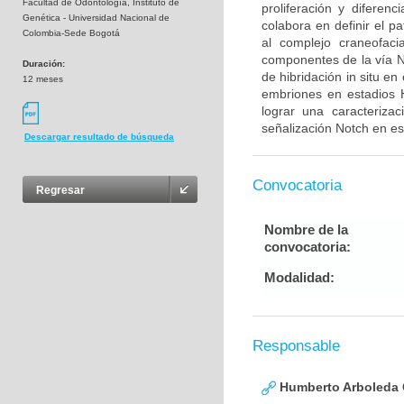
Facultad de Odontología, Instituto de
proliferación y diferen
Genética - Universidad Nacional de
colabora en definir el p
Colombia-Sede Bogotá
al complejo craneofaci
componentes de la vía N
Duración:
de hibridación in situ e
12 meses
embriones en estadios 
lograr una caracteriza
señalización Notch en es
Descargar resultado de búsqueda
Convocatoria
Regresar
Nombre de la
convocatoria:
Modalidad:
Responsable
Humberto Arboleda