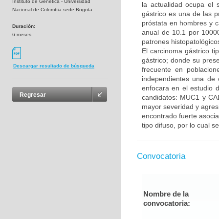
Instituto de Genetica - Universidad
la actualidad ocupa el
Nacional de Colombia sede Bogota
gástrico es una de las 
próstata en hombres y c
Duración:
anual de 10.1 por 10000
6 meses
patrones histopatológicos,
El carcinoma gástrico ti
gástrico; donde su prese
Descargar resultado de búsqueda
frecuente en poblacion
independientes una de o
enfocara en el estudio d
Regresar
candidatos: MUC1 y CA
mayor severidad y agres
encontrado fuerte asocia
tipo difuso, por lo cual s
Convocatoria
Nombre de la
convocatoria: