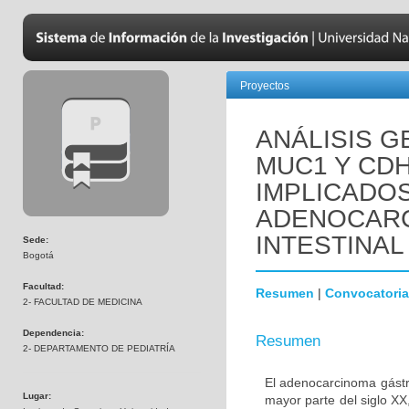
Proyectos
ANÁLISIS 
MUC1 Y CD
IMPLICADOS
ADENOCARC
INTESTINAL
Sede:
Bogotá
Facultad:
Resumen
|
Convocatoria
2- FACULTAD DE MEDICINA
Dependencia:
Resumen
2- DEPARTAMENTO DE PEDIATRÍA
El adenocarcinoma gástri
Lugar:
mayor parte del siglo X