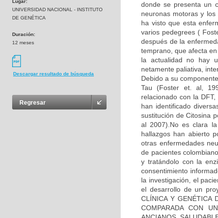
Lugar:
donde se presenta un co
UNIVERSIDAD NACIONAL - INSTITUTO
neuronas motoras y los 
DE GENÉTICA
ha visto que esta enfe
varios pedegrees ( Fos
Duración:
después de la enfermeda
12 meses
temprano, que afecta en
la actualidad no hay u
netamente paliativa, int
Descargar resultado de búsqueda
Debido a su componente 
Tau (Foster et. al, 1
relacionado con la DFT, 
Regresar
han identificado diver
sustitución de Citosina 
al 2007).No es clara l
hallazgos han abierto p
otras enfermedades neu
de pacientes colombiano
y tratándolo con la enz
consentimiento informad
la investigación, el pac
el desarrollo de un pr
CLÍNICA Y GENÉTICA
COMPARADA CON UN
ANCIANOS SALUDABLES”,