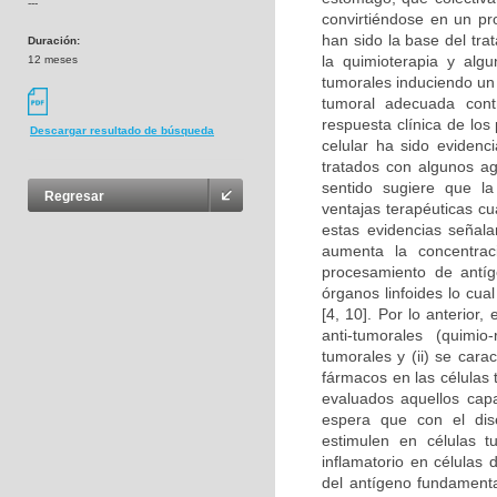
---
convirtiéndose en un pro
han sido la base del tr
Duración:
la quimioterapia y alg
12 meses
tumorales induciendo un 
tumoral adecuada cont
respuesta clínica de lo
Descargar resultado de búsqueda
celular ha sido eviden
tratados con algunos ag
sentido sugiere que la
Regresar
ventajas terapéuticas c
estas evidencias señala
aumenta la concentraci
procesamiento de antíge
órganos linfoides lo cua
[4, 10]. Por lo anterior
anti-tumorales (quimio
tumorales y (ii) se cara
fármacos en las células 
evaluados aquellos cap
espera que con el dise
estimulen en células 
inflamatorio en células
del antígeno fundamenta