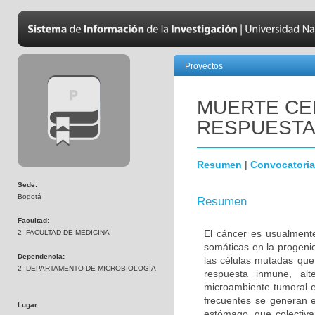
Proyectos
MUERTE CE
RESPUESTA
Resumen
|
Convocatoria
Sede:
Bogotá
Resumen
Facultad:
El cáncer es usualment
2- FACULTAD DE MEDICINA
somáticas en la progenie
Dependencia:
las células mutadas que
2- DEPARTAMENTO DE MICROBIOLOGÍA
respuesta inmune, alte
microambiente tumoral e
frecuentes se generan en
Lugar:
estómago, que colectiv