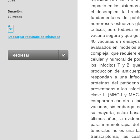
2056
impacto en los sistemas 
el desempleo, la brech
Duración:
12 meses
fundamentales de pobl
numerosos esfuerzos glo
críticos, pero todavía n
vacuna segura y que gen
Descargar resultado de búsqueda
40 vacunas en ensayos 
evaluados en modelos a
compleja, que requiere e
Regresar
celular y humoral de pos
los linfocitos T y B, 
producción de anticuer
respondan a una infec
proteínas del patógeno
presentadas a los linfoc
clase II (MHC-I y MHC-I
comparado con otros tipo
vacunas, sin embargo, e
su mayoría, están basad
últimos años, la eviden
para inmunoterapia del
tumorales no es una ta
transcriptoma, las cua