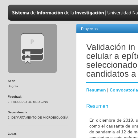
Proyectos
Validación in
celular a ep
seleccionado 
candidatos a 
Sede:
Bogotá
Resumen
|
Convocatoria
Facultad:
2- FACULTAD DE MEDICINA
Resumen
Dependencia:
2- DEPARTAMENTO DE MICROBIOLOGÍA
En diciembre de 2019, u
como el causante de una
de pandemia el 12 de ma
Lugar:
asociadas a esta enferm