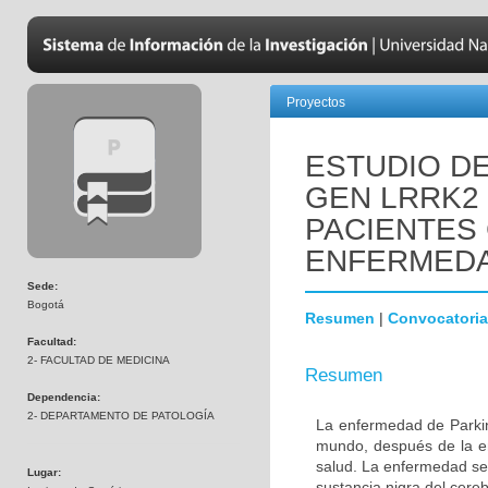
Proyectos
ESTUDIO DE
GEN LRRK2
PACIENTES
ENFERMEDA
Sede:
Bogotá
Resumen
|
Convocatoria
Facultad:
2- FACULTAD DE MEDICINA
Resumen
Dependencia:
2- DEPARTAMENTO DE PATOLOGÍA
La enfermedad de Parki
mundo, después de la e
salud. La enfermedad se
Lugar:
sustancia nigra del cere