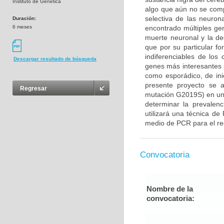
Instituto de Genética
algo que aún no se com
selectiva de las neuron
Duración:
6 meses
encontrado múltiples gen
muerte neuronal y la d
que por su particular f
indiferenciables de lo
Descargar resultado de búsqueda
genes más interesantes 
como esporádico, de ini
presente proyecto se 
Regresar
mutación G2019S) en un
determinar la prevalenc
utilizará una técnica de
medio de PCR para el rec
Convocatoria
Nombre de la
convocatoria: