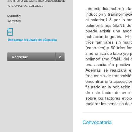
INSTITUTO DE GENETICA UNIVERSIDAD
NACIONAL DE COLOMBIA
Los estudios sobre el fa
inducción y transformaci
Duración:
el paladar,1-8 por lo ta
12 meses
polimorfismos SfaN1 de
puede existir una asoc
población bogotana. El 
Descargar resultado de búsqueda
tríos familiares sin ma
(controles) y 50 tríos f
síndromica de labio y/o p
Regresar
polimorfismo SfaN1 del g
una asociación positiva
Adémas se realizará el
frecuencia de transmisió
encontrar una asociación
fisurado en la població
de este factor de crec
sobre los factores etio
mejorar los servicios de 
Convocatoria