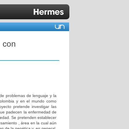
s con
o de problemas de lenguaje y la
Colombia y en el mundo como
yecto pretende investigar las
s que padecen la enfermedad de
medad. Se pretenden establecer
esamiento , área en la cual aún
n de la genética y, en general,