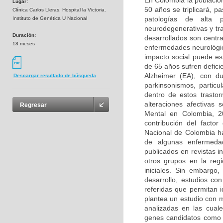
En Colombia la població
Lugar:
50 años se triplicará, p
Clínica Carlos Lleras, Hospital la Victoria.
patologías de alta 
Instituto de Genética U Nacional
neurodegenerativas y tr
Duración:
desarrollados son centra
18 meses
enfermedades neurológica
impacto social puede e
de 65 años sufren defic
Alzheimer (EA), con d
Descargar resultado de búsqueda
parkinsonismos, partic
dentro de estos trasto
alteraciones afectivas
Regresar
Mental en Colombia, 2
contribución del facto
Nacional de Colombia ha
de algunas enfermedad
publicados en revistas i
otros grupos en la reg
iniciales. Sin embargo
desarrollo, estudios co
referidas que permitan 
plantea un estudio con 
analizadas en las cual
genes candidatos como 