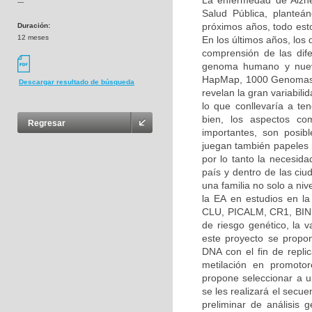
La enfermedad de Alzh
---
Salud Pública, planteá
próximos años, todo esto
Duración:
12 meses
En los últimos años, los
comprensión de las dif
genoma humano y nuevo
HapMap, 1000 Genomas, 
Descargar resultado de búsqueda
revelan la gran variabilid
lo que conllevaría a ten
bien, los aspectos co
Regresar
importantes, son posibl
juegan también papeles 
por lo tanto la necesida
país y dentro de las ciu
una familia no solo a ni
la EA en estudios en l
CLU, PICALM, CR1, BIN1
de riesgo genético, la
este proyecto se propon
DNA con el fin de repli
metilación en promoto
propone seleccionar a un
se les realizará el secu
preliminar de análisis