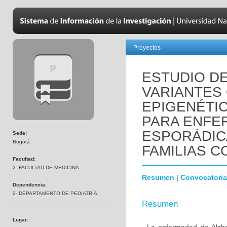
Proyectos
ESTUDIO D
VARIANTES
EPIGENÉTI
PARA ENFE
ESPORÁDIC
Sede:
Bogotá
FAMILIAS C
Facultad:
2- FACULTAD DE MEDICINA
Resumen
|
Convocatoria
Dependencia:
2- DEPARTAMENTO DE PEDIATRÍA
Resumen
Lugar: