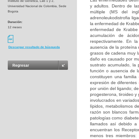
Las enfermedades desmie
Instituto de Genetica, Lab 1 y 2,
y adultos. Dentro de la
Universidad Nacional de Colombia, Sede
múltiple (MS del inglé
Bogota
adrenoleukodistrofia li
Duración:
la enfermedad de Krabbe 
12 meses
enfermedad de Krabbe s
acumulación de ácidos
respectivamente. En la
ausencia de la proteína 
Descargar resultado de búsqueda
grasos de cadena muy la
daño es causado por mu
sustrato acumulado, la 
Regresar
función o ausencia de 
constituyen una familia
expresión de diferentes
por unión del ligando; d
progesterona, tiroideo y
involucrados en variados
lípidos, metabolismos de
razón son blancos farma
patologías como diabetes
llamados así debido a 
encuentran los Receptor
menos tres miembros: 