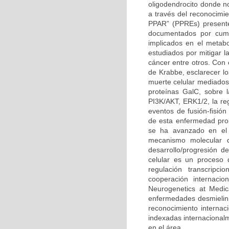
oligodendrocito donde n
a través del reconocimi
PPAR” (PPREs) presente
documentados por cump
implicados en el metabo
estudiados por mitigar l
cáncer entre otros. Con
de Krabbe, esclarecer l
muerte celular mediados 
proteínas GalC, sobre l
PI3K/AKT, ERK1/2, la reg
eventos de fusión-fisión
de esta enfermedad prob
se ha avanzado en el 
mecanismo molecular q
desarrollo/progresión 
celular es un proceso 
regulación transcripc
cooperación internacio
Neurogenetics at Medic
enfermedades desmielini
reconocimiento internaci
indexadas internacional
en el área.