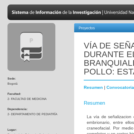
Proyectos
VÍA DE SEÑ
DURANTE E
BRANQUIAL
POLLO: EST
Sede:
Bogotá
Resumen
|
Convocatoria
Facultad:
2- FACULTAD DE MEDICINA
Resumen
Dependencia:
2- DEPARTAMENTO DE PEDIATRÍA
La vía de señalizacion 
embrionario, entre ello
craneofacial. Por medio
Lugar:
completos y en cortes hi