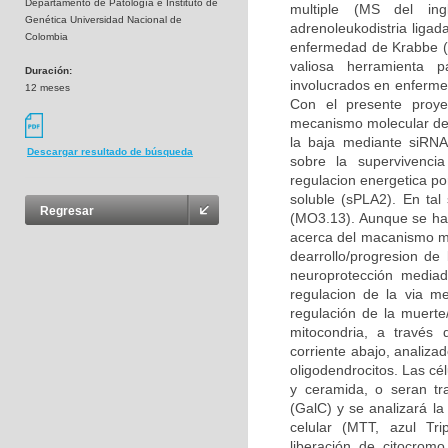
Departamento de Patología e Instituto de
multiple (MS del ingl
Genética Universidad Nacional de
adrenoleukodistria liga
Colombia
enfermedad de Krabbe (K
valiosa herramienta p
Duración:
involucrados en enfermed
12 meses
Con el presente proye
mecanismo molecular del 
la baja mediante siRNA 
Descargar resultado de búsqueda
sobre la supervivencia
regulacion energetica po
soluble (sPLA2). En tal 
Regresar
(MO3.13). Aunque se ha
acerca del macanismo mol
dearrollo/progresion d
neuroprotección mediad
regulacion de la via m
regulación de la muerte
mitocondria, a través 
corriente abajo, analiza
oligodendrocitos. Las cé
y ceramida, o seran tr
(GalC) y se analizará la
celular (MTT, azul Tri
liberación de citocromo