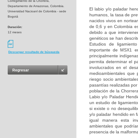
Corregimiento de la Chorrera,
Departamento de Amazonas, Colombia.
El labio y/o paladar he
Universidad Nacioanl de Colombia - sede
humanos, la tasa de pre
Bogotá
nacidos vivos en nortea
de 0,6 y en Colombia e
Duración:
debido a que interviene
12 meses
genéticos se han descri
Estudios de ligamient
importante de MSX1 en 
Descargar resultado de búsqueda
principalmente indígena
permita determinar el p
involucrados en el des
Regresar
medioambientales que p
riesgo socio ambientale
pasantías realizadas por
población de la Chorrer
Labio y/o Paladar Hend
un estudio de ligamient
si existe o no desequil
y/o paladar hendido en 
igual manera esta inve
ambientales que podrían 
presencia de la malform