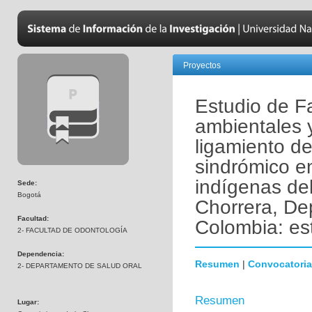
Proyectos
Estudio de Fa
ambientales 
ligamiento de
sindrómico e
indígenas del
Sede:
Bogotá
Chorrera, D
Facultad:
Colombia: es
2- FACULTAD DE ODONTOLOGÍA
Dependencia:
Resumen
|
Convocatoria
2- DEPARTAMENTO DE SALUD ORAL
Resumen
Lugar: