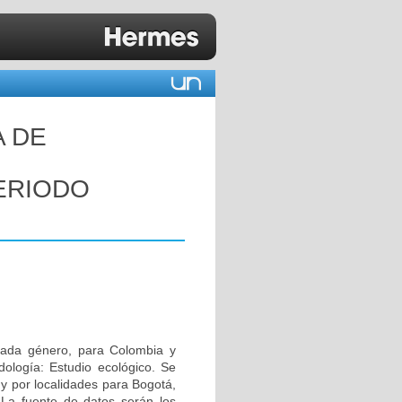
A DE
ERIODO
 cada género, para Colombia y
ología: Estudio ecológico. Se
y por localidades para Bogotá,
 La fuente de datos serán los