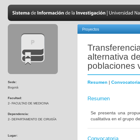
Proyectos
Transferenci
alternativa d
poblaciones v
Resumen
|
Convocatoria
Sede:
Bogotá
Resumen
Facultad:
2- FACULTAD DE MEDICINA
Se presenta una propue
Dependencia:
cualitativa en el grupo d
2- DEPARTAMENTO DE CIRUGÍA
Lugar:
Convocatoria