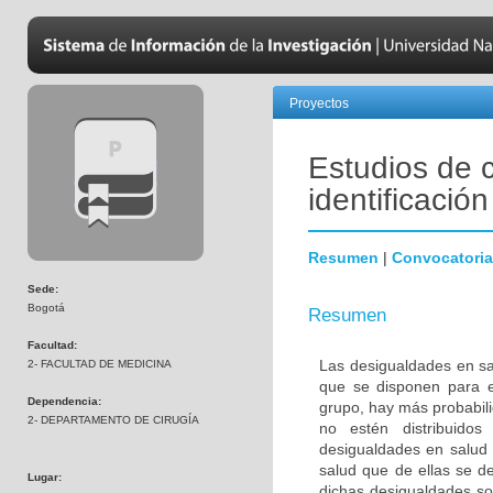
Proyectos
Estudios de 
identificació
Resumen
|
Convocatoria
Sede:
Bogotá
Resumen
Facultad:
Las desigualdades en sa
2- FACULTAD DE MEDICINA
que se disponen para e
Dependencia:
grupo, hay más probabili
2- DEPARTAMENTO DE CIRUGÍA
no estén distribuidos
desigualdades en salud 
salud que de ellas se d
Lugar:
dichas desigualdades son