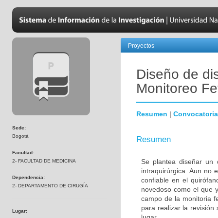
Proyectos
Diseño de dis
Monitoreo Fet
Resumen
|
Convocatoria
Sede:
Bogotá
Resumen
Facultad:
Se plantea diseñar un d
2- FACULTAD DE MEDICINA
intraquirúrgica. Aun no e
Dependencia:
confiable en el quirófan
2- DEPARTAMENTO DE CIRUGÍA
novedoso como el que ya
campo de la monitoria fe
para realizar la revisión
Lugar:
lugar