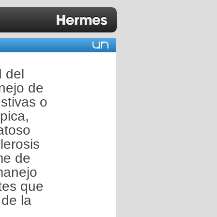
 del
nejo de
stivas o
pica,
matoso
lerosis
ome de
 manejo
tes que
 de la