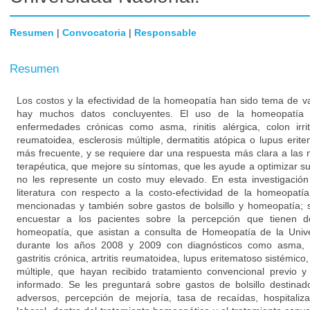
Resumen
|
Convocatoria
|
Responsable
Resumen
Los costos y la efectividad de la homeopatía han sido tema de va
hay muchos datos concluyentes. El uso de la homeopatía 
enfermedades crónicas como asma, rinitis alérgica, colon irritab
reumatoidea, esclerosis múltiple, dermatitis atópica o lupus eri
más frecuente, y se requiere dar una respuesta más clara a las
terapéutica, que mejore su síntomas, que les ayude a optimizar s
no les represente un costo muy elevado. En esta investigación 
literatura con respecto a la costo-efectividad de la homeopat
mencionadas y también sobre gastos de bolsillo y homeopatía; 
encuestar a los pacientes sobre la percepción que tienen d
homeopatía, que asistan a consulta de Homeopatía de la Univ
durante los años 2008 y 2009 con diagnósticos como asma, rinit
gastritis crónica, artritis reumatoidea, lupus eritematoso sistémico,
múltiple, que hayan recibido tratamiento convencional previo y
informado. Se les preguntará sobre gastos de bolsillo destina
adversos, percepción de mejoría, tasa de recaídas, hospitaliz