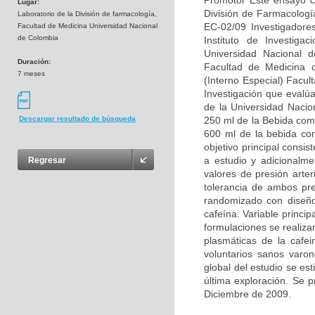
Promotor Este ensayo clí
Lugar:
División de Farmacolog
Laboratorio de la División de farmacología,
EC-02/09 Investigadore
Facultad de Medicina Universidad Nacional
de Colombia
Instituto de Investiga
Universidad Nacional de
Duración:
Facultad de Medicina 
7 meses
(Interno Especial) Facu
Investigación que evalú
de la Universidad Nacio
250 ml de la Bebida com
Descargar resultado de búsqueda
600 ml de la bebida com
objetivo principal consi
a estudio y adicionalme
Regresar
valores de presión arter
tolerancia de ambos pre
randomizado con diseño
cafeína. Variable princip
formulaciones se realiza
plasmáticas de la cafei
voluntarios sanos varon
global del estudio se es
última exploración. Se 
Diciembre de 2009.