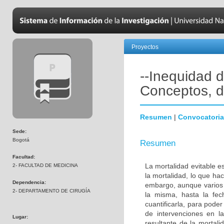
Proyectos
--Inequidad d
Conceptos, d
Resumen
|
Convocatoria
Sede:
Bogotá
Resumen
Facultad:
La mortalidad evitable es
2- FACULTAD DE MEDICINA
la mortalidad, lo que hac
Dependencia:
embargo, aunque varios 
2- DEPARTAMENTO DE CIRUGÍA
la misma, hasta la fec
cuantificarla, para pode
de intervenciones en l
Lugar:
resultante de la mortali