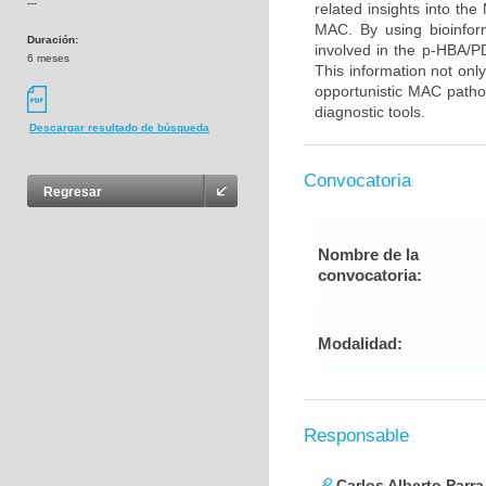
---
related insights into t
MAC. By using bioinfor
Duración:
involved in the p-HBA/P
6 meses
This information not onl
opportunistic MAC pathog
diagnostic tools.
Descargar resultado de búsqueda
Convocatoria
Regresar
Nombre de la
convocatoria:
Modalidad:
Responsable
Carlos Alberto Parr