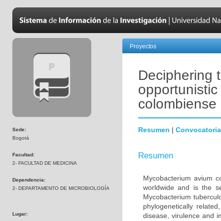
Proyectos
Deciphering t
opportunisti
colombiense
Resumen
|
Convocatoria
Sede:
Bogotá
Resumen
Facultad:
2- FACULTAD DE MEDICINA
Mycobacterium avium co
Dependencia:
worldwide and is the s
2- DEPARTAMENTO DE MICROBIOLOGÍA
Mycobacterium tuberculo
phylogenetically relate
Lugar:
disease, virulence and 