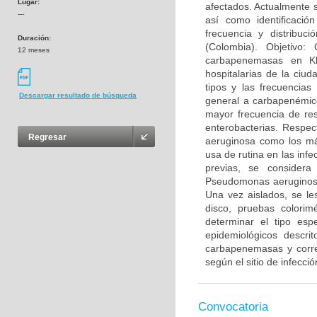
Lugar:
afectados. Actualmente s
---
así como identificaci
frecuencia y distribu
Duración:
(Colombia). Objetivo: 
12 meses
carbapenemasas en Kle
hospitalarias de la ciu
tipos y las frecuencia
Descargar resultado de búsqueda
general a carbapenémico
mayor frecuencia de resi
enterobacterias. Respe
Regresar
aeruginosa como los más
usa de rutina en las inf
previas, se consider
Pseudomonas aeruginosa
Una vez aislados, se les
disco, pruebas colorim
determinar el tipo esp
epidemiológicos descri
carbapenemasas y correl
según el sitio de infecci
Convocatoria