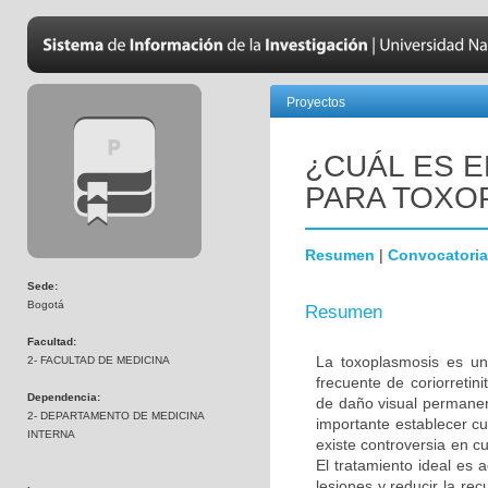
Proyectos
¿CUÁL ES 
PARA TOXO
Resumen
|
Convocatoria
Sede:
Bogotá
Resumen
Facultad:
La toxoplasmosis es un
2- FACULTAD DE MEDICINA
frecuente de coriorretin
Dependencia:
de daño visual permanen
2- DEPARTAMENTO DE MEDICINA
importante establecer cu
INTERNA
existe controversia en c
El tratamiento ideal es 
lesiones y reducir la rec