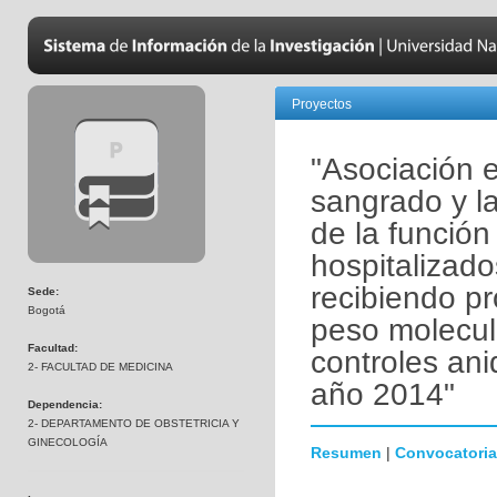
Proyectos
"Asociación e
sangrado y l
de la función
hospitalizado
recibiendo pr
Sede:
Bogotá
peso molecul
Facultad:
controles an
2- FACULTAD DE MEDICINA
año 2014"
Dependencia:
2- DEPARTAMENTO DE OBSTETRICIA Y
GINECOLOGÍA
Resumen
|
Convocatoria