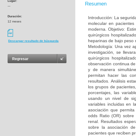
Lugar:
Resumen
---
Duración:
Introducción: La segurid
12 meses
molecular en pacientes 
moderna. Objetivo: Estim
quirúrgicos hospitaliza
heparinas de bajo peso 
Descargar resultado de búsqueda
Metodología: Una vez apr
investigación, se lleva
quirúrgicos hospitaliza
Regresar
observación continua de
y de manera simultáne
permitan hacer las com
resultados. Análisis est
los grupos de pacientes
porcentajes, las variab
usando un nivel de sig
variables incluidas en 
asociación que permita 
odds Ratio (OR) sobre 
renal. Resultados esper
sobre la asociación d
pacientes que reciben pr