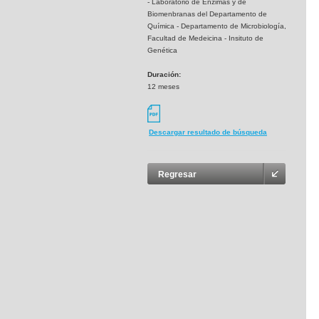
- Laboratorio de Enzimas y de
Biomenbranas del Departamento de
Química - Departamento de Microbiología,
Facultad de Medeicina - Insituto de
Genética
Duración:
12 meses
Descargar resultado de búsqueda
Regresar