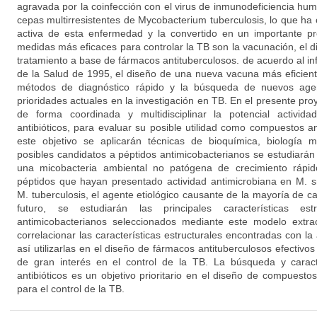
agravada por la coinfección con el virus de inmunodeficiencia hum
cepas multirresistentes de Mycobacterium tuberculosis, lo que ha
activa de esta enfermedad y la convertido en un importante p
medidas más eficaces para controlar la TB son la vacunación, el di
tratamiento a base de fármacos antituberculosos. de acuerdo al i
de la Salud de 1995, el diseño de una nueva vacuna más eficient
métodos de diagnóstico rápido y la búsqueda de nuevos agen
prioridades actuales en la investigación en TB. En el presente p
de forma coordinada y multidisciplinar la potencial activida
antibióticos, para evaluar su posible utilidad como compuestos a
este objetivo se aplicarán técnicas de bioquímica, biología m
posibles candidatos a péptidos antimicobacterianos se estudiarán
una micobacteria ambiental no patógena de crecimiento rápido
péptidos que hayan presentado actividad antimicrobiana en M. 
M. tuberculosis, el agente etiológico causante de la mayoría de
futuro, se estudiarán las principales características es
antimicobacterianos seleccionados mediante este modelo extrace
correlacionar las características estructurales encontradas con la 
así utilizarlas en el diseño de fármacos antituberculosos efectivos a
de gran interés en el control de la TB. La búsqueda y carac
antibióticos es un objetivo prioritario en el diseño de compuesto
para el control de la TB.