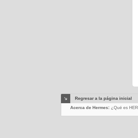
Regresar a la página inicial
Acerca de Hermes:
¿Qué es HE