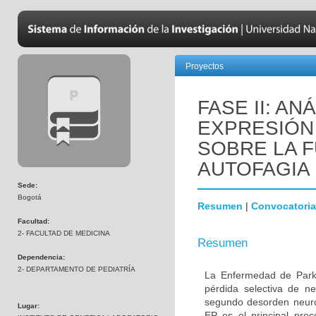
Proyectos
FASE II: AN
EXPRESIÓN 
SOBRE LA F
AUTOFAGIA
Sede:
Bogotá
Resumen
|
Convocatoria
Facultad:
2- FACULTAD DE MEDICINA
Resumen
Dependencia:
2- DEPARTAMENTO DE PEDIATRÍA
La Enfermedad de Parki
pérdida selectiva de n
segundo desorden neur
Lugar:
EP es el principal proc