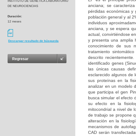
INSTITUTO DE GENETICA LABORATORIO
anciana; se caracteriz
DE NEUROCIENCIAS
pérdidas económicas y g
Duración:
población general y al 
12 meses
individuos aproximadam
anciana, y se espera q
actual, convirtiéndose 
y presenta una amplia h
Descargar resultado de búsqueda
conocimiento de sus m
tratamiento sintomátic
descrito recientemente
Regresar
identificado genes (Sin
las únicas causas def
esclarecido algunos de 
sus proteínas en la fis
analizar en un modelo d
que participa el gen Pin
busca simular el efecto 
su efecto en la fisio
mitocondrial a nivel de 
de trabajo se propone q
alteración en la fisiolo
mecanismos de autofagi
CAD serán transfectadas