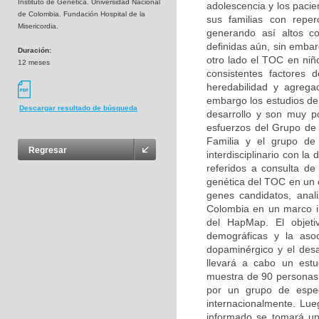
Instituto de Genética. Universidad Nacional
adolescencia y los pacie
de Colombia. Fundación Hospital de la
sus familias con reperc
Misericordia.
generando así altos co
definidas aún, sin embar
Duración:
otro lado el TOC en niñ
12 meses
consistentes factores d
heredabilidad y agregac
embargo los estudios de 
Descargar resultado de búsqueda
desarrollo y son muy p
esfuerzos del Grupo de 
Familia y el grupo de 
Regresar
interdisciplinario con la
referidos a consulta de 
genética del TOC en un c
genes candidatos, anal
Colombia en un marco ini
del HapMap. El objetiv
demográficas y la asoc
dopaminérgico y el desa
llevará a cabo un estu
muestra de 90 personas (
por un grupo de especi
internacionalmente. Lue
informado se tomará un