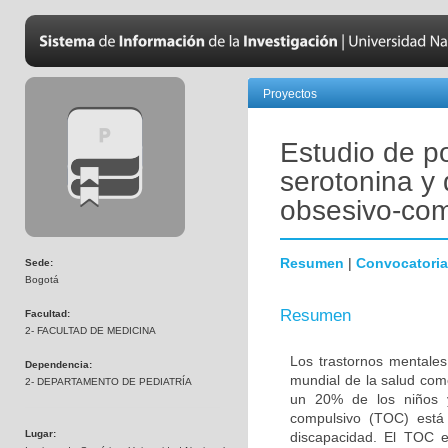
Proyectos
Estudio de p
serotonina y 
obsesivo-com
Resumen
|
Convocatoria
Sede:
Bogotá
Resumen
Facultad:
2- FACULTAD DE MEDICINA
Los trastornos mentales
Dependencia:
mundial de la salud com
2- DEPARTAMENTO DE PEDIATRÍA
un 20% de los niños y
compulsivo (TOC) está 
Lugar:
discapacidad. El TOC 