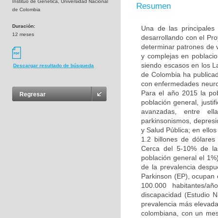
Instituo de Genética, Universidad Nacional
Resumen
de Colombia
Duración:
Una de las principales
12 meses
desarrollando con el Pr
determinar patrones de
y complejas en poblacio
siendo escasos en los L
Descargar resultado de búsqueda
de Colombia ha publicad
con enfermedades neuro
Para el año 2015 la po
Regresar
población general, justi
avanzadas, entre ell
parkinsonismos, depresió
y Salud Pública; en ello
1.2 billones de dólare
Cerca del 5-10% de la
población general el 1%
de la prevalencia desp
Parkinson (EP), ocupan 
100.000 habitantes/añ
discapacidad (Estudio 
prevalencia más elevada 
colombiana, con un mest