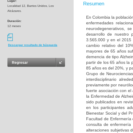
Lugar:
Resumen
Localidad 12, Barrios Unidos, Los
Alcázares.
En Colombia la población
Duración:
enfermedades relaciona
12 meses
neurodegenerativos, s
desarrollo de nuestro
3.565.000 y en el 2015
cambio relativo del 10
Descargar resultado de búsqueda
mayores de 65 años sufr
demencia de tipo Alzhei
partir de los 65 años la
Regresar
85 años es del 20%, y pa
Grupo de Neurociencias
interdisciplinario alr
previamente por neurólo
fuerte asociación con e
la Enfermedad de Alzhei
sido publicados en revis
en los participantes a
Bienestar Social y del P
Facultad de Enfermería 
consulta de enfermería 
alteraciones subjetivas 