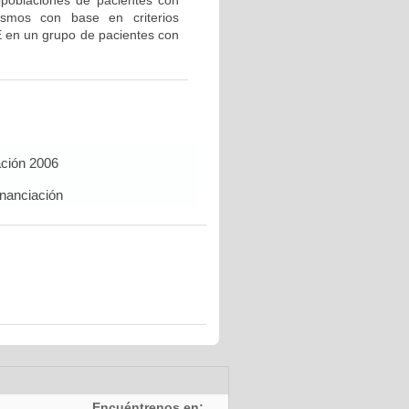
bpoblaciones de pacientes con
ismos con base en criterios
E en un grupo de pacientes con
ación 2006
inanciación
Encuéntrenos en: