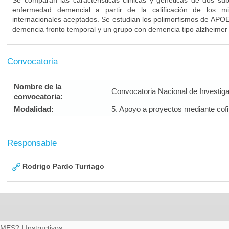
Se comparan las caracteristicas clinicas y geneticas de dos su
enfermedad demencial a partir de la calificación de los m
internacionales aceptados. Se estudian los polimorfismos de APO
demencia fronto temporal y un grupo con demencia tipo alzheimer
Convocatoria
Nombre de la
Convocatoria Nacional de Investig
convocatoria:
Modalidad:
5. Apoyo a proyectos mediante cof
Responsable
Rodrigo Pardo Turriago
RMES?
|
Instructivos