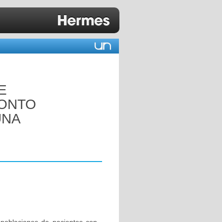
E
RONTO
UNA