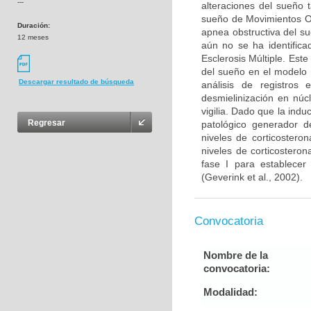
---
alteraciones del sueño 
sueño de Movimientos O
Duración:
apnea obstructiva del s
12 meses
aún no se ha identifica
Esclerosis Múltiple. Este
del sueño en el modelo 
Descargar resultado de búsqueda
análisis de registros 
desmielinización en núc
vigilia. Dado que la ind
Regresar
patológico generador de
niveles de corticostero
niveles de corticosteron
fase I para establecer
(Geverink et al., 2002).
Convocatoria
Nombre de la
convocatoria:
Modalidad: