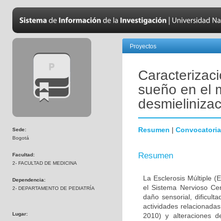
Proyectos
Caracterizaci
sueño en el 
desmielinizac
Resumen
|
Convocatoria
Sede:
Bogotá
Resumen
Facultad:
2- FACULTAD DE MEDICINA
La Esclerosis Múltiple 
Dependencia:
el Sistema Nervioso Cen
2- DEPARTAMENTO DE PEDIATRÍA
daño sensorial, dificult
actividades relacionada
Lugar:
2010) y alteraciones 