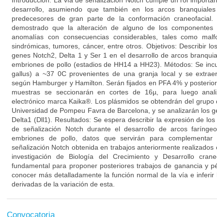
Introducción: La vía de señalización Notch cumple un rol importan
desarrollo, asumiendo que también en los arcos branquiales 
predecesores de gran parte de la conformación craneofacial. 
demostrado que la alteración de alguno de los componentes 
anomalías con consecuencias considerables, tales como malf
sindrómicas, tumores, cáncer, entre otros. Objetivos: Describir l
genes Notch2, Delta 1 y Ser 1 en el desarrollo de arcos branquia
embriones de pollo (estadios de HH14 a HH23). Métodos: Se incu
gallus) a ~37 0C provenientes de una granja local y se extraer
según Hamburger y Hamilton. Serán fijados en PFA 4% y posteriorm
muestras se seccionarán en cortes de 16µ, para luego anali
electrónico marca Kaika®. Los plásmidos se obtendrán del grupo d
Universidad de Pompeu Favra de Barcelona, y se analizarán los g
Delta1 (Dll1). Resultados: Se espera describir la expresión de lo
de señalización Notch durante el desarrollo de arcos farínge
embriones de pollo, datos que servirán para complementar 
señalización Notch obtenida en trabajos anteriormente realizados 
investigación de Biología del Crecimiento y Desarrollo cran
fundamental para proponer posteriores trabajos de ganancia y pé
conocer más detalladamente la función normal de la vía e inferir 
derivadas de la variación de esta.
Convocatoria