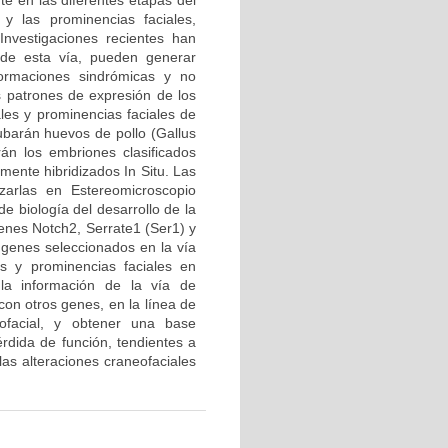
te en las diferentes etapas del
y las prominencias faciales,
Investigaciones recientes han
de esta vía, pueden generar
ormaciones sindrómicas y no
os patrones de expresión de los
les y prominencias faciales de
barán huevos de pollo (Gallus
án los embriones clasificados
ente hibridizados In Situ. Las
zarlas en Estereomicroscopio
e biología del desarrollo de la
enes Notch2, Serrate1 (Ser1) y
s genes seleccionados en la vía
os y prominencias faciales en
la información de la vía de
con otros genes, en la línea de
eofacial, y obtener una base
rdida de función, tendientes a
las alteraciones craneofaciales