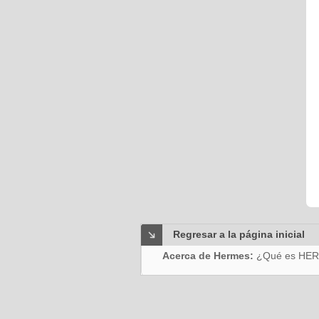
Regresar a la página inicial
Acerca de Hermes:
¿Qué es HE