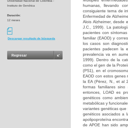
Múltiples enfermedades
Universidad Nacional de Colombia -
humanas, llevando co
Instituto de Genética
consiguiente tema de in
Duración:
Enfermedad de Alzheimer
12 meses
Alois Alzheimer, desde 
J.C., 1999). La patolog
pacientes con síntomas
familiar (EAOD) y corr
Descargar resultado de búsqueda
los casos son diagnost
pacientes padecen la 
prevalencia va en aume
Regresar
1999). Dentro de la ca
como el gen de la Prote
(PS1), en el cromosoma
EAOD con estos genes re
la EA (Pérez, N., et al
formas familiares sino
entonces, LOAD es pro
genéticos como ambien
metabólicas y funcionale
variantes genéticas que 
genéticos asociados a l
apolipoproteína encontr
de APOE han sido ampl