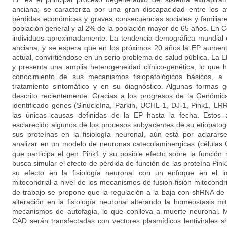
anciana; se caracteriza por una gran discapacidad entre los 
pérdidas económicas y graves consecuencias sociales y familiar
población general y al 2% de la población mayor de 65 años. En 
individuos aproximadamente. La tendencia demográfica mundial 
anciana, y se espera que en los próximos 20 años la EP aument
actual, convirtiéndose en un serio problema de salud pública. La
y presenta una amplia heterogeneidad clínico-genética, lo que ha
conocimiento de sus mecanismos fisiopatológicos básicos, a
tratamiento sintomático y en su diagnóstico. Algunas formas 
descrito recientemente. Gracias a los progresos de la Genómic
identificado genes (Sinucleína, Parkin, UCHL-1, DJ-1, Pink1, L
las únicas causas definidas de la EP hasta la fecha. Estos
esclarecido algunos de los procesos subyacentes de su etiopatog
sus proteínas en la fisiología neuronal, aún está por aclarars
analizar en un modelo de neuronas catecolaminergicas (células 
que participa el gen Pink1 y su posible efecto sobre la función 
busca simular el efecto de pérdida de función de las proteína Pink
su efecto en la fisiología neuronal con un enfoque en el i
mitocondrial a nivel de los mecanismos de fusión-fisión mitocondr
de trabajo se propone que la regulación a la baja con shRNA de
alteración en la fisiología neuronal alterando la homeostasis mito
mecanismos de autofagia, lo que conlleva a muerte neuronal. M
CAD serán transfectadas con vectores plasmídicos lentivirales 