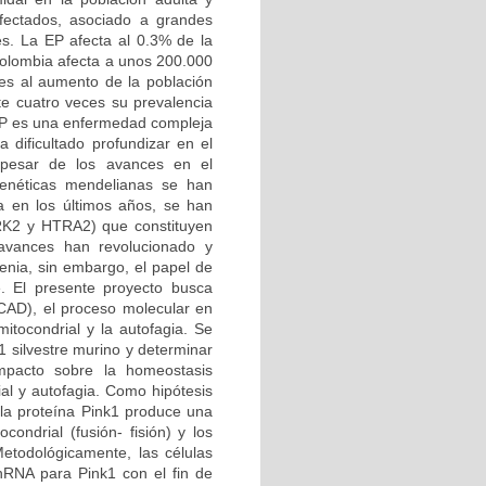
afectados, asociado a grandes
es. La EP afecta al 0.3% de la
Colombia afecta a unos 200.000
es al aumento de la población
e cuatro veces su prevalencia
 EP es una enfermedad compleja
 dificultado profundizar en el
 pesar de los avances en el
genéticas mendelianas se han
a en los últimos años, se han
RRK2 y HTRA2) que constituyen
 avances han revolucionado y
enia, sin embargo, el papel de
e. El presente proyecto busca
CAD), el proceso molecular en
mitocondrial y la autofagia. Se
1 silvestre murino y determinar
mpacto sobre la homeostasis
ial y autofagia. Como hipótesis
 la proteína Pink1 produce una
condrial (fusión- fisión) y los
etodológicamente, las células
shRNA para Pink1 con el fin de