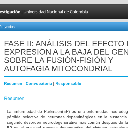
Proyectos
FASE II: ANÁLISIS DEL EFECTO
EXPRESIÓN A LA BAJA DEL GEN
SOBRE LA FUSIÓN-FISIÓN Y
AUTOFAGIA MITOCONDRIAL
Resumen
|
Convocatoria
|
Responsable
Resumen
La Enfermedad de Parkinson(EP) es una enfermedad neurodegen
pérdida selectiva de neuronas dopaminérgicas en la sustancia
segundo desorden neurodegenerativo más común después de la
EP es el principal proceso degenerativo del sistema extrapiram