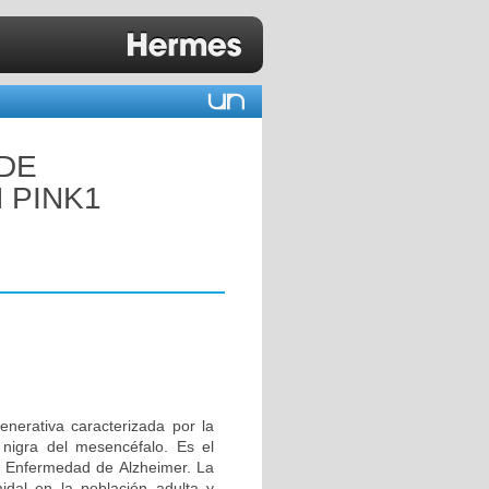
 DE
 PINK1
erativa caracterizada por la
 nigra del mesencéfalo. Es el
 Enfermedad de Alzheimer. La
idal en la población adulta y