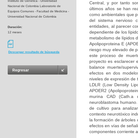
Instituto de Genética - Universidad
Central, y por tanto so
Nacional de Colombia Laboratorio de
últimos años se han rea
Equipos Comunes - Facultad de Medicina -
como ambientales que pue
Universidad Nacional de Colombia
del sistema nervioso 
entidades, al parecer c
Duración:
dependiente de los lípid
12 meses
metabolismo de lípidos d
Apolipoproteina E (APOE
riesgo muy elevado de pa
Descargar resultado de búsqueda
este proceso de muerte
proyecto es esclarecer 
balance muerte/supervi
Regresar
efectos en dos modelos
niveles de expresión de 
LDLR (Low Density Lipo
APOER2 (Apolipoprotein 
murina CAD (Cath.a d
neuroblastoma humano. 
de cultivo para analiz
contexto neurotóxico ind
la formación de árboles 
efectos en vías de señal
componentes corriente a